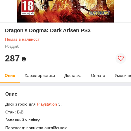
Dragon's Dogma: Dark Arisen PS3
Немає в наявності
Роздріб
287
₴
Опис
Характеристики
Доставка
Оплата
Умови п
Опис
Диск з грою для
Playstation
3.
Стан: Б\В.
Запаяний у плівку.
Переклад: повністю англійською.