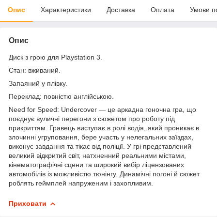
Опис
Характеристики
Доставка
Оплата
Умови п
Опис
Диск з грою для Playstation 3.
Стан: вживаний.
Запаяний у плівку.
Переклад: повністю англійською.
Need for Speed: Undercover — це аркадна гоночна гра, що
поєднує вуличні перегони з сюжетом про роботу під
прикриттям. Гравець виступає в ролі водія, який проникає в
злочинні угруповання, бере участь у нелегальних заїздах,
виконує завдання та тікає від поліції. У грі представлений
великий відкритий світ, натхненний реальними містами,
кінематографічні сцени та широкий вибір ліцензованих
автомобілів із можливістю тюнінгу. Динамічні погоні й сюжет
роблять геймплей напруженим і захопливим.
Приховати