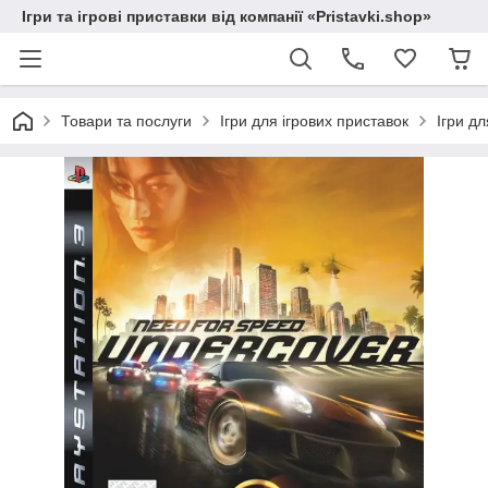
Ігри та ігрові приставки від компанії «Pristavki.shop»
Товари та послуги
Ігри для ігрових приставок
Ігри дл