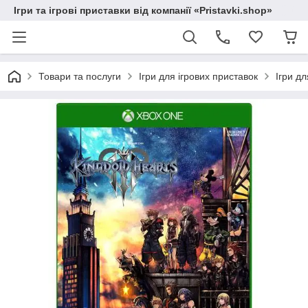
Ігри та ігрові приставки від компанії «Pristavki.shop»
Товари та послуги
Ігри для ігрових приставок
Ігри д