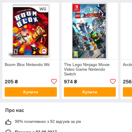
Boom Blox Nintendo Wii
The Lego Ninjago Movie
Arct
Video Game Nintendo
Switch
205
974
256
₴
₴
Купити
Купити
Про нас
98% позитивних з 92 відгуків за рік
Працює з 02.08.2017