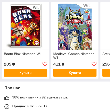
Boom Blox Nintendo Wii
Medieval Games Nintendo
Arct
Wii
205
411
256
₴
₴
Купити
Купити
Про нас
98% позитивних з 92 відгуків за рік
Працює з 02.08.2017