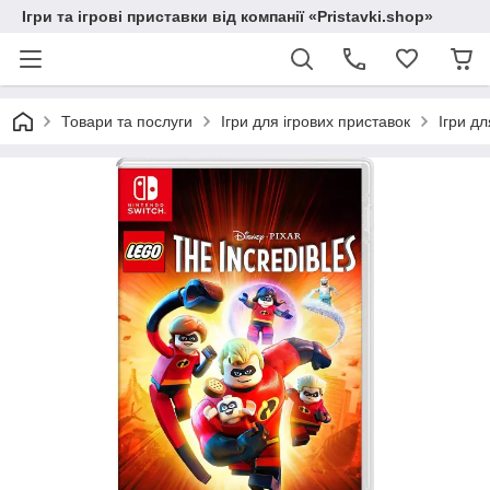
Ігри та ігрові приставки від компанії «Pristavki.shop»
Товари та послуги
Ігри для ігрових приставок
Ігри дл