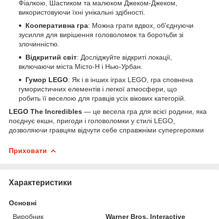
Фіалкою, Шастиком та малюком Джеком-Джеком,
використовуючи їхні унікальні здібності.
Кооперативна гра
: Можна грати вдвох, об'єднуючи
зусилля для вирішення головоломок та боротьби зі
злочинністю.
Відкритий світ
: Досліджуйте відкриті локації,
включаючи міста Місто-Н і Нью-Урбан.
Гумор LEGO
: Як і в інших іграх LEGO, гра сповнена
гумористичних елементів і легкої атмосфери, що
робить її веселою для гравців усіх вікових категорій.
LEGO The Incredibles
— це весела гра для всієї родини, яка
поєднує екшн, пригоди і головоломки у стилі LEGO,
дозволяючи гравцям відчути себе справжніми супергероями
Приховати
Характеристики
Основні
Виробник
Warner Bros. Interactive