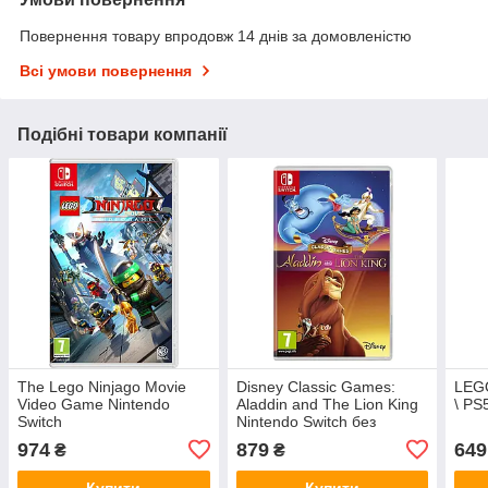
Повернення товару впродовж 14 днів за домовленістю
Всі умови повернення
Подібні товари компанії
The Lego Ninjago Movie
Disney Classic Games:
LEGO
Video Game Nintendo
Aladdin and The Lion King
\ PS
Switch
Nintendo Switch без
коробки
974
879
649
₴
₴
Купити
Купити