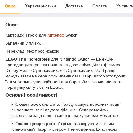
Опис
Характеристики
Доставка
Оплата
Умови п
Опис
Картридж з грою для
Nintendo
Switch.
Запаяний у плівку.
Переклад: текст російською.
LEGO The Incredibles
для Nintendo Switch — це екшн-
пригодницька гра, заснована на двох анімаційних фільмах
Disney-Pixar «Суперсімейка» і «Суперсімейка 2». Гравці
можуть взяти на себе роль членів сім'ї Парр, використовуючи
їхні унікальні суперздібності для боротьби зі злочинністю та
порятунку світу в стилі LEGO.
Основні особливості:
Сюжет обох фільмів
: Гравці можуть пережити події
як першого, так і другого фільмів «Суперсімейка»,
виконуючи завдання, засновані на культових моментах.
Гра за супергероїв
: У грі можна керувати кожним
членом сім'ї Парр: містером Неймовірним, Еластикою,