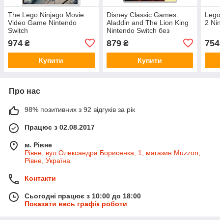
The Lego Ninjago Movie
Disney Classic Games:
Lego
Video Game Nintendo
Aladdin and The Lion King
2 Ni
Switch
Nintendo Switch без
коробки
974
879
754
₴
₴
Купити
Купити
Про нас
98% позитивних з 92 відгуків за рік
Працює з 02.08.2017
м. Рівне
Рівне, вул Олександра Борисенка, 1, магазин Muzzon,
Рівне, Україна
Контакти
Сьогодні працює з 10:00 до 18:00
Показати весь графік роботи