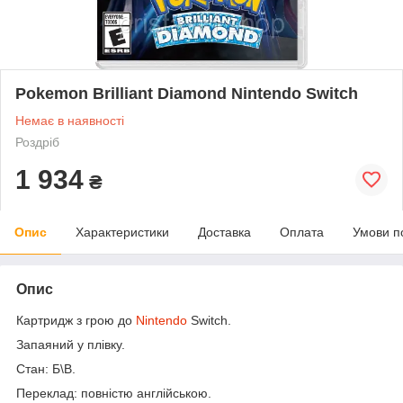
Pokemon Brilliant Diamond Nintendo Switch
Немає в наявності
Роздріб
1 934
₴
Опис
Характеристики
Доставка
Оплата
Умови п
Опис
Картридж з грою до
Nintendo
Switch.
Запаяний у плівку.
Стан: Б\В.
Переклад: повністю англійською.