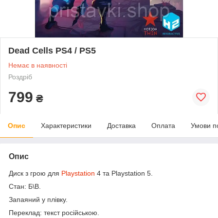
Dead Cells PS4 / PS5
Немає в наявності
Роздріб
799
₴
Опис
Характеристики
Доставка
Оплата
Умови п
Опис
Диск з грою для
Playstation
4 та Playstation 5.
Стан: Б\В.
Запаяний у плівку.
Переклад: текст російською.