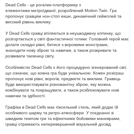
Dead Cells - це рогалик-платформер з
елементами метроїдванії, розроблений Motion Twin. Гра
пропонує гравцям нон-стоп екшн, динамічний геймплей та
високий рівень виклику.
У Dead Cells гравці втіляються в неушкоджену клітинку, що
розгортається у світі фантастичної готики. Головний герой має
долати складні рівні, битися з ворожими монстрами,
знаходити нову зброю та навички, а також розкривати та
розвивати таємниці світу.
Особливістю Dead Cells є його процедурно згенерований світ,
що означає, що кожна гра буде унікальною. Кожен розіграш
пропонує нові рівні, ворогів, предмети та виклики. Гравець
буде використовувати різноманітну зброю, яку можна
комбінувати та покращувати, а також розблоковувати нові
навички та здібності.
Графіка в Dead Cells має піксельний стиль, який додає їй
особливого шарму та ретро-атмосфери. У поєднанні зі
швидким темпом гри та ефектними бойовими маневрами,
гравці отримають неперевершений візуальний досвід.