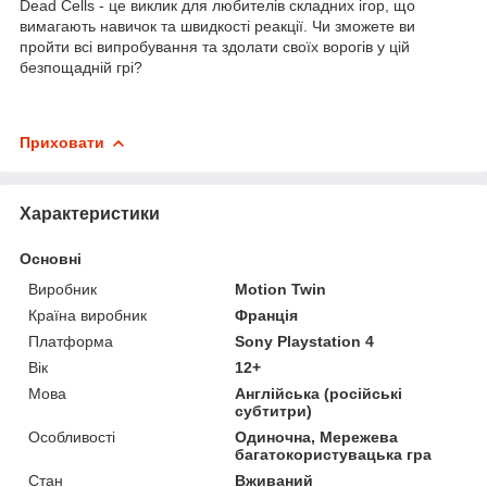
Dead Cells - це виклик для любителів складних ігор, що
вимагають навичок та швидкості реакції. Чи зможете ви
пройти всі випробування та здолати своїх ворогів у цій
безпощадній грі?
Приховати
Характеристики
Основні
Виробник
Motion Twin
Країна виробник
Франція
Платформа
Sony Playstation 4
Вік
12+
Мова
Англійська (російські
субтитри)
Особливості
Одиночна, Мережева
багатокористувацька гра
Стан
Вживаний