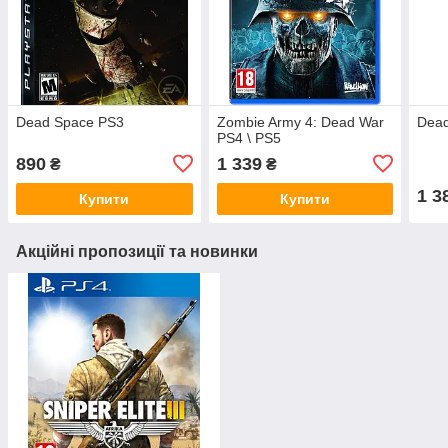
Dead Space PS3
Zombie Army 4: Dead War
Dea
PS4 \ PS5
890
1 339
₴
₴
1 3
Купити
Купити
Акційні пропозиції та новинки