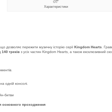
Характеристики
 що дозволяє пережити музичну історію серії
Kingdom Hearts
. Гра
ад
140 треків
з усіх частин Kingdom Hearts, а також ексклюзивний сюж
ментів.
на одній консолі.
йн-битви
ля основного проходження