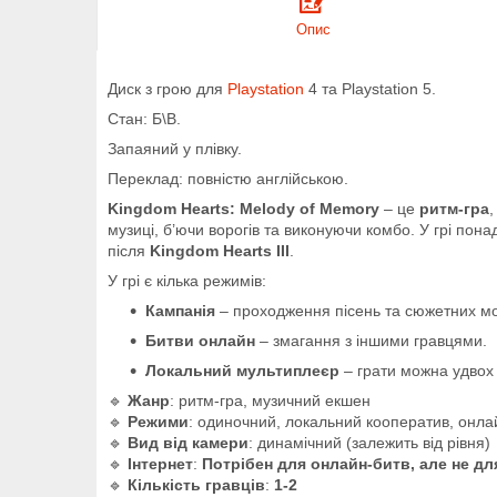
Опис
Диск з грою для
Playstation
4 та Playstation 5.
Стан: Б\В.
Запаяний у плівку.
Переклад: повністю англійською.
Kingdom Hearts: Melody of Memory
– це
ритм-гра
,
музиці, б’ючи ворогів та виконуючи комбо. У грі пон
після
Kingdom Hearts III
.
У грі є кілька режимів:
Кампанія
– проходження пісень та сюжетних мо
Битви онлайн
– змагання з іншими гравцями.
Локальний мультиплеєр
– грати можна удвох 
🔹
Жанр
: ритм-гра, музичний екшен
🔹
Режими
: одиночний, локальний кооператив, онла
🔹
Вид від камери
: динамічний (залежить від рівня)
🔹
Інтернет
:
Потрібен для онлайн-битв, але не д
🔹
Кількість гравців
:
1-2