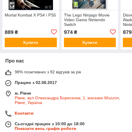
Mortal Kombat X PS4 \ PS5
The Lego Ninjago Movie
Disn
Video Game Nintendo
Alad
Switch
Nint
коро
889
974
879
₴
₴
Купити
Купити
Про нас
98% позитивних з 92 відгуків за рік
Працює з 02.08.2017
м. Рівне
Рівне, вул Олександра Борисенка, 1, магазин Muzzon,
Рівне, Україна
Контакти
Сьогодні працює з 10:00 до 18:00
Показати весь графік роботи