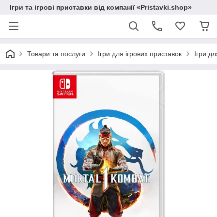
Ігри та ігрові приставки від компанії «Pristavki.shop»
Товари та послуги
Ігри для ігрових приставок
Ігри дл