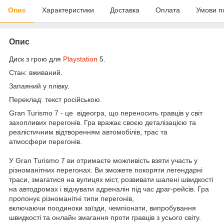
Опис
Характеристики
Доставка
Оплата
Умови п
Опис
Диск з грою для
Playstation
5.
Стан: вживаний.
Запаяний у плівку.
Переклад: текст російською.
Gran Turismo 7 - це відеогра, що переносить гравців у світ
захопливих перегонів. Гра вражає своєю деталізацією та
реалістичним відтворенням автомобілів, трас та
атмосфери перегонів.
У Gran Turismo 7 ви отримаєте можливість взяти участь у
різноманітних перегонах. Ви зможете покоряти легендарні
траси, змагатися на вулицях міст, розвивати шалені швидкості
на автодромах і відчувати адреналін під час драг-рейсів. Гра
пропонує різноманітні типи перегонів,
включаючи поодиноки заїзди, чемпіонати, випробування
швидкості та онлайн змагання проти гравців з усього світу.