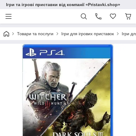
Ігри та ігрові приставки від компанії «Pristavki.shop»
Товари та послуги
Ігри для ігрових приставок
Ігри дл