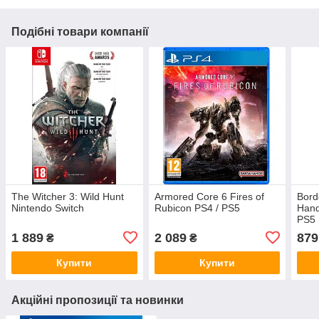
Подібні товари компанії
The Witcher 3: Wild Hunt
Armored Core 6 Fires of
Bord
Nintendo Switch
Rubicon PS4 / PS5
Hand
PS5
1 889
2 089
879
₴
₴
Купити
Купити
Акційні пропозиції та новинки