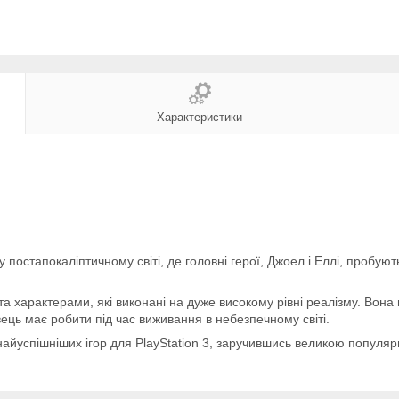
Характеристики
 постапокаліптичному світі, де головні герої, Джоел і Еллі, пробую
а характерами, які виконані на дуже високому рівні реалізму. Вон
ць має робити під час виживання в небезпечному світі.
з найуспішніших ігор для PlayStation 3, заручившись великою популя