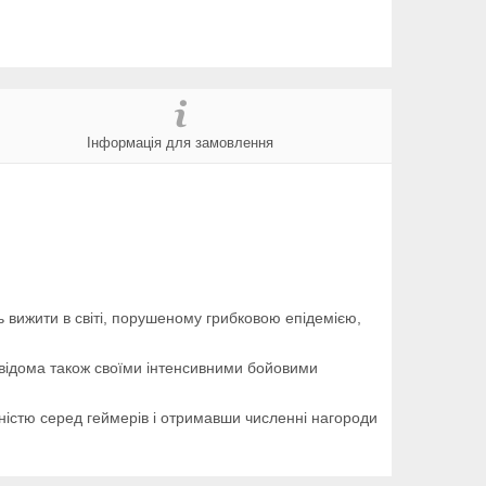
Інформація для замовлення
ть вижити в світі, порушеному грибковою епідемією,
а відома також своїми інтенсивними бойовими
рністю серед геймерів і отримавши численні нагороди