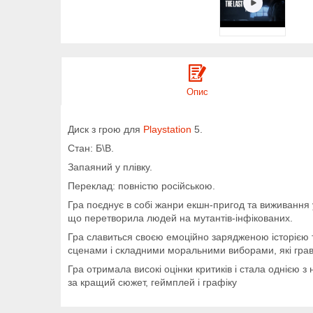
Опис
Диск з грою для
Playstation
5.
Стан: Б\В.
Запаяний у плівку.
Переклад: повністю російською.
Гра поєднує в собі жанри екшн-пригод та виживання у
що перетворила людей на мутантів-інфікованих.
Гра славиться своєю емоційно зарядженою історією т
сценами і складними моральними виборами, які граве
Гра отримала високі оцінки критиків і стала однією 
за кращий сюжет, геймплей і графіку