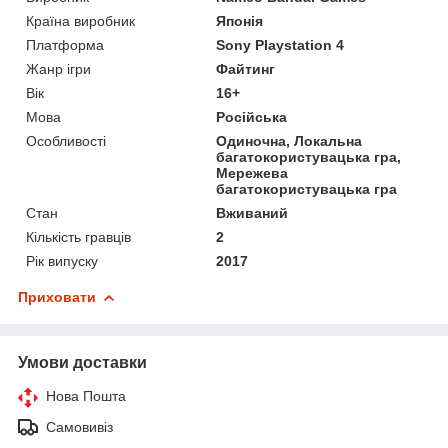
Країна виробник
Японія
Платформа
Sony Playstation 4
Жанр ігри
Файтинг
Вік
16+
Мова
Російська
Особливості
Одиночна, Локальна
багатокористувацька гра,
Мережева
багатокористувацька гра
Стан
Вживаний
Кількість гравців
2
Рік випуску
2017
Приховати
Умови доставки
Нова Пошта
Самовивіз