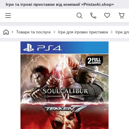
Ігри та ігрові приставки від компанії «Pristavki.shop»
Товари та послуги
Ігри для ігрових приставок
Ігри дл