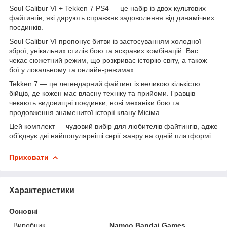
Soul Calibur VI + Tekken 7 PS4 — це набір із двох культових
файтингів, які дарують справжнє задоволення від динамічних
поєдинків.
Soul Calibur VI пропонує битви із застосуванням холодної
зброї, унікальних стилів бою та яскравих комбінацій. Вас
чекає сюжетний режим, що розкриває історію світу, а також
бої у локальному та онлайн-режимах.
Tekken 7 — це легендарний файтинг із великою кількістю
бійців, де кожен має власну техніку та прийоми. Гравців
чекають видовищні поєдинки, нові механіки бою та
продовження знаменитої історії клану Місіма.
Цей комплект — чудовий вибір для любителів файтингів, адже
об’єднує дві найпопулярніші серії жанру на одній платформі.
Приховати
Характеристики
Основні
Виробник
Namco Bandai Games