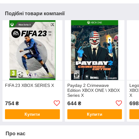
Подібні товари компанії
FIFA 23 XBOX SERIES X
Payday 2 Crimewave
Lego
Edition XBOX ONE \ XBOX
XBOX
Series X
X
754
644
698
₴
₴
Купити
Купити
Про нас