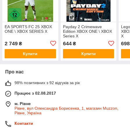
EA SPORTS FC 25 XBOX
Payday 2 Crimewave
Lego
ONE \ XBOX SERIES X
Edition XBOX ONE \ XBOX
XBOX
Series X
X
2 749
644
698
₴
₴
Купити
Купити
Про нас
98% позитивних з 92 відгуків за рік
Працює з 02.08.2017
м. Рівне
Рівне, вул Олександра Борисенка, 1, магазин Muzzon,
Рівне, Україна
Контакти