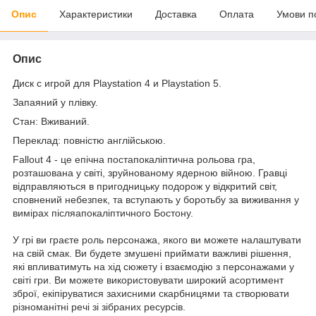
Опис
Характеристики
Доставка
Оплата
Умови п
Опис
Диск c игрой для Playstation 4 и Playstation 5.
Запаяний у плівку.
Стан: Вживаний.
Переклад: повністю англійською.
Fallout 4 - це епічна постапокаліптична рольова гра,
розташована у світі, зруйнованому ядерною війною. Гравці
відправляються в пригодницьку подорож у відкритий світ,
сповнений небезпек, та вступають у боротьбу за виживання у
вимірах післяапокаліптичного Бостону.
У грі ви граєте роль персонажа, якого ви можете налаштувати
на свій смак. Ви будете змушені приймати важливі рішення,
які впливатимуть на хід сюжету і взаємодію з персонажами у
світі гри. Ви можете використовувати широкий асортимент
зброї, екіпіруватися захисними скарбницями та створювати
різноманітні речі зі зібраних ресурсів.