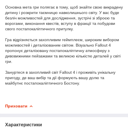
Основна мета гри полягає в тому, щоб знайти свою викрадену
дитину і розкрити таємницю навколишнього світу. У вас буде
безліч можливостей для дослідження, зустрічі зі зброєю та
ворогами, виконання квестів, вступу в фракції та побудови
свого постапокаліптичного притулку.
Гра відрізняється захопливим геймплеєм, широким вибором
можливостей і деталізованим світом. Візуально Fallout 4
пропонує деталізовану постапокаліптичну атмосферу з
дивовижними пейзажами та великою кількістю деталей у світі
гри.
Зануртеся в захопливий світ Fallout 4 і проживіть унікальну
пригоду, де ваш вибір та дії формують вашу долю та
майбутнє постапокаліптичного Бостону.
Приховати
Характеристики