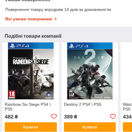
Повернення товару впродовж 14 днів за домовленістю
Всі умови повернення
Подібні товари компанії
Rainbow Six Siege PS4 \
Destiny 2 PS4 \ PS5
Watc
PS5
PS5
482
389
434
₴
₴
Купити
Купити