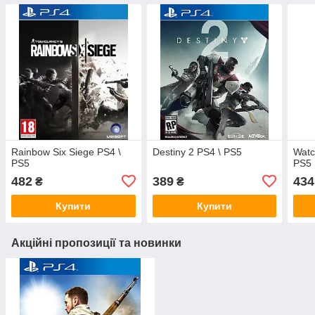
Rainbow Six Siege PS4 \
Destiny 2 PS4 \ PS5
Watc
PS5
PS5
482
389
434
₴
₴
Купити
Купити
Акційні пропозиції та новинки