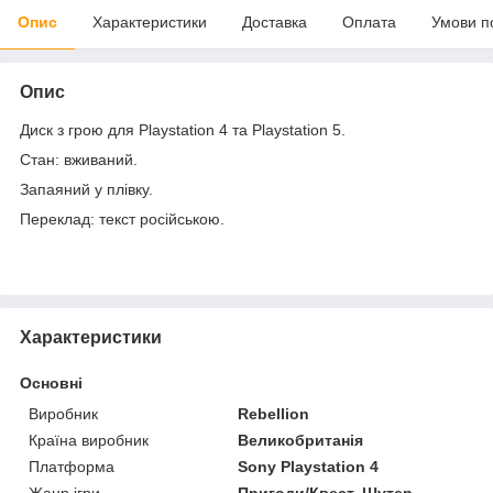
Опис
Характеристики
Доставка
Оплата
Умови п
Опис
Диск з грою для Playstation 4 та Playstation 5.
Стан: вживаний.
Запаяний у плівку.
Переклад: текст російською.
Характеристики
Основні
Виробник
Rebellion
Країна виробник
Великобританія
Платформа
Sony Playstation 4
Жанр ігри
Пригоди/Квест, Шутер