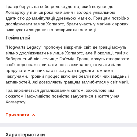
Гравці беруть на себе роль студента, який вступає до
Хогвартсу у пізніші роки навчання і володіє унікальною
здатністю до маніпуляції древньою магією. Гравцям потрібно
досліджувати замок Хогвартс, брати участь у магічних уроках,
виконувати завдання та розкривати таємниці.
Геймплей
"Hogwarts Legacy" пропонує відкритий світ, де гравці можуть
вільно досліджувати не лише Хогвартс, але й околиці, такі як
Заборонений ліс і селище Гоґсмід. Гравці можуть створювати
своїх персонажів, вивчати нові заклинання, готувати зілля,
приручати магічних істот і вступати в дуелі з темними
чаклунами. Ігровий процес включає безліч побічних завдань і
активностей, які дозволяють гравцям заглибитися у світ магії.
Гра вирізняється деталізованим світом, захоплюючим
сюжетом і можливістю повністю зануритися в життя учня
Хогвартсу.
Приховати
Характеристики