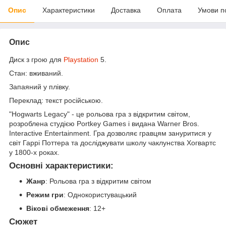
Опис
Характеристики
Доставка
Оплата
Умови п
Опис
Диск з грою для
Playstation
5.
Стан: вживаний.
Запаяний у плівку.
Переклад: текст російською.
"Hogwarts Legacy" - це рольова гра з відкритим світом,
розроблена студією Portkey Games і видана Warner Bros.
Interactive Entertainment. Гра дозволяє гравцям зануритися у
світ Гаррі Поттера та досліджувати школу чаклунства Хогвартс
у 1800-х роках.
Основні характеристики:
Жанр
: Рольова гра з відкритим світом
Режим гри
: Однокористувацький
Вікові обмеження
: 12+
Сюжет