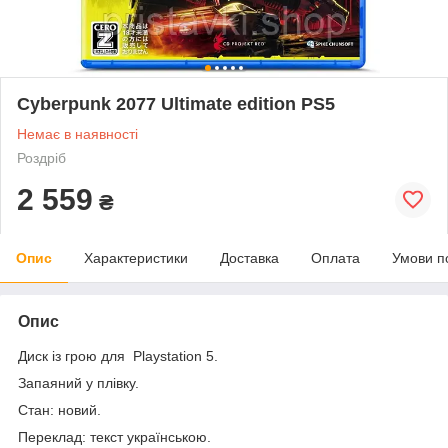
Cyberpunk 2077 Ultimate edition PS5
Немає в наявності
Роздріб
2 559
₴
Опис
Характеристики
Доставка
Оплата
Умови п
Опис
Диск із грою для Playstation 5.
Запаяний у плівку.
Стан: новий.
Переклад: текст українською.