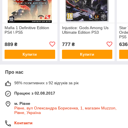
Mafia 1 Definitive Edition
Injustice: Gods Among Us
Star
PS4 \ PS5
Ultimate Edition PS3
Orde
PS5
889
777
636
₴
₴
Купити
Купити
Про нас
98% позитивних з 92 відгуків за рік
Працює з 02.08.2017
м. Рівне
Рівне, вул Олександра Борисенка, 1, магазин Muzzon,
Рівне, Україна
Контакти