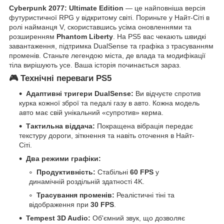
Cyberpunk 2077: Ultimate Edition
— це найповніша версія
футуристичної RPG у відкритому світі. Пориньте у Найт-Сіті в
ролі найманця V, скориставшись усіма оновленнями та
розширенням
Phantom Liberty
. На PS5 вас чекають швидкі
завантаження, підтримка DualSense та графіка з трасуванням
променів. Станьте легендою міста, де влада та модифікації
тіла вирішують усе. Ваша історія починається зараз.
🎮 Технічні переваги PS5
Адаптивні тригери DualSense:
Ви відчуєте спротив
курка кожної зброї та педалі газу в авто. Кожна модель
авто має свій унікальний «супротив» керма.
Тактильна віддача:
Покращена вібрація передає
текстуру дороги, зіткнення та навіть оточення в Найт-
Сіті.
Два режими графіки:
Продуктивність:
Стабільні
60 FPS
у
динамічній роздільній здатності 4K.
Трасування променів:
Реалістичні тіні та
відображення при
30 FPS
.
Tempest 3D Audio:
Об'ємний звук, що дозволяє