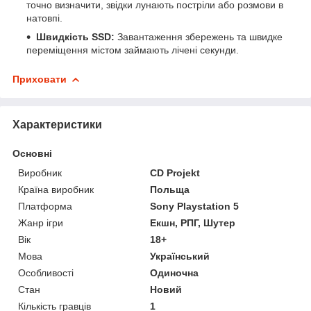
точно визначити, звідки лунають постріли або розмови в
натовпі.
Швидкість SSD:
Завантаження збережень та швидке
переміщення містом займають лічені секунди.
Приховати
Характеристики
Основні
Виробник
CD Projekt
Країна виробник
Польща
Платформа
Sony Playstation 5
Жанр ігри
Екшн, РПГ, Шутер
Вік
18+
Мова
Український
Особливості
Одиночна
Стан
Новий
Кількість гравців
1