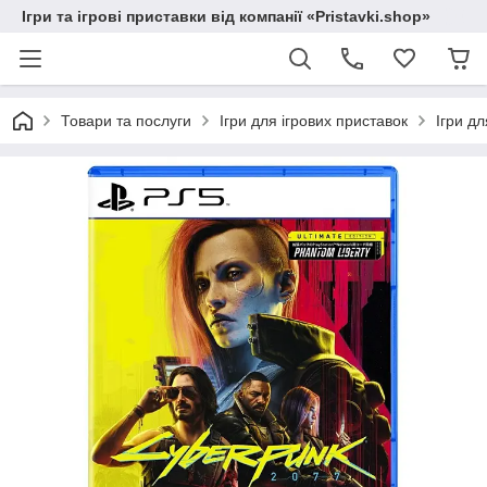
Ігри та ігрові приставки від компанії «Pristavki.shop»
Товари та послуги
Ігри для ігрових приставок
Ігри дл