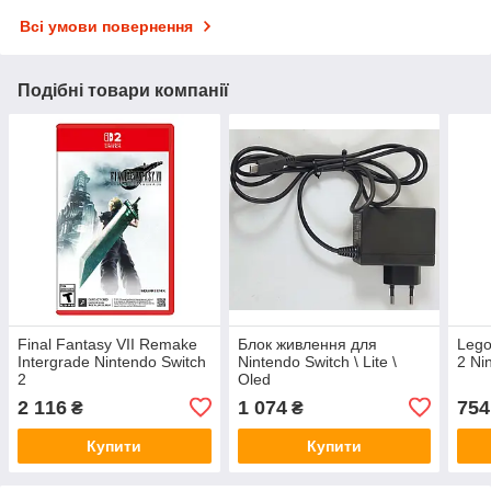
Всі умови повернення
Подібні товари компанії
Final Fantasy VII Remake
Блок живлення для
Lego
Intergrade Nintendo Switch
Nintendo Switch \ Lite \
2 Ni
2
Oled
2 116
1 074
754
₴
₴
Купити
Купити