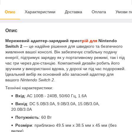
Опис
Характеристики
Доставка
Оплата
Умови п
Опис
Мережевий адаптер-зарядний прист
рій для
Nintendo
Switch 2
— це надійне рішення для швидкого та безпечного
живлення вашої консолі. Він забезпечує стабільну подачу
енергії, підтримує зарядку як у портативному режимі, так і під
час гри через док-станцію. Компактний дизайн робить його
зручним у використанні вдома, у дорозі чи під час подорожей.
Ідеальний вибір як основний або запасний адаптер для
вашого
Nintendo Switch 2
.
Технічні характеристики:
Вхід
: AC 100В - 240В, 50/60 Гц, 1.6A
Вихід
: DC 5.0В/3.0A, 9.0В/3.0A, 15.0В/3.0A,
20.0В/3.0A
Потужність
: 60 Вт
Розміри
: приблизно 49.5 мм x 38.5 мм x 45 мм (без
вилки)