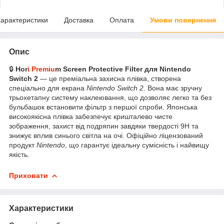
арактеристики
Доставка
Оплата
Умови повернення
Опис
🔒
Hor
i Premiu
m Screen Protective Filter для Nintendo
Switch 2
— це преміальна захисна плівка, створена
спеціально для екрана
Nintendo Switch 2
. Вона має зручну
трьохетапну систему наклеювання, що дозволяє легко та без
бульбашок встановити фільтр з першої спроби. Японська
високоякісна плівка забезпечує кришталево чисте
зображення, захист від подряпин завдяки твердості 9H та
знижує вплив синього світла на очі. Офіційно ліцензований
продукт
Nintendo
, що гарантує ідеальну сумісність і найвищу
якість.
Приховати
Характеристики