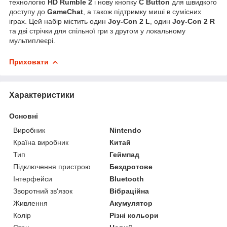
технологію
HD Rumble 2
і нову кнопку
C Button
для швидкого
доступу до
GameChat
, а також підтримку миші в сумісних
іграх. Цей набір містить один
Joy-Con 2 L
, один
Joy-Con 2 R
та дві стрічки для спільної гри з другом у локальному
мультиплеєрі.
Приховати
Характеристики
Основні
Виробник
Nintendo
Країна виробник
Китай
Тип
Геймпад
Підключення пристрою
Бездротове
Інтерфейси
Bluetooth
Зворотний зв'язок
Вібраційна
Живлення
Акумулятор
Колір
Різні кольори