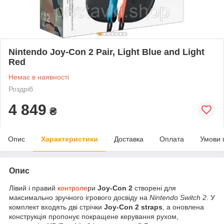
Nintendo Joy-Con 2 Pair, Light Blue and Light
Red
Немає в наявності
Роздріб
4 849
₴
Опис
Характеристики
Доставка
Оплата
Умови 
Опис
Лівий і правий
контроле
ри
Joy-Con 2
створені для
максимально зручного ігрового досвіду на
Nintendo Switch 2
. У
комплект входять дві стрічки
Joy-Con 2 straps
, а оновлена
конструкція пропонує покращене керування рухом,