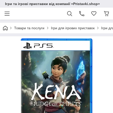
Ігри та ігрові приставки від компанії «Pristavki.shop»
Товари та послуги
Ігри для ігрових приставок
Ігри дл