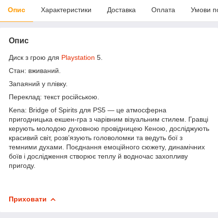
Опис
Характеристики
Доставка
Оплата
Умови п
Опис
Диск з грою для
Playstation
5.
Стан: вживаний.
Запаяний у плівку.
Переклад: текст російською.
Kena: Bridge of Spirits для PS5 — це атмосферна
пригодницька екшен-гра з чарівним візуальним стилем. Гравці
керують молодою духовною провідницею Кеною, досліджують
красивий світ, розв’язують головоломки та ведуть бої з
темними духами. Поєднання емоційного сюжету, динамічних
боїв і дослідження створює теплу й водночас захопливу
пригоду.
Приховати