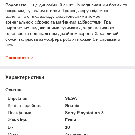
Bayonetta
— це динамічний екшен із надшвидкими боями та
яскравим, зухвалим стилем. Гравець керує відьмою
Байонеттою, яка володіє смертоносними комбо,
вогнепальною зброєю та магічними здібностями. Гра
вирізняється видовищними сутичками, харизматичною
героїнею та оригінальним дизайном ворогів. Захопливий
сюжет і фірмова атмосфера роблять кожен бій справжнім
шоу.
Приховати
Характеристики
Основні
Виробник
SEGA
Країна виробник
Японія
Платформа
Sony Playstation 3
Жанр ігри
Екшн
Вік
18+
Мова
Англійська