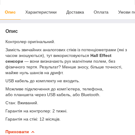
Опис
Характеристики
Доставка
Оплата
Умови п
Опис
Контролер оригінальний.
Замість звичайних аналогових стіків із потенціометрами (які з
часом зношуються), тут використовуються
Hall Effect
сенсори
— вони визначають рух магнітним полем, без
фізичного тертя. Результат? Менше зносу, більше точності,
майже нуль шансів на дрифт.
USB кабель до комплекту не входить.
Можливе підключення до комп'ютера, телефона,
або планшета через USB кабель, або Bluetooth.
Стан: Вживаний.
Гарантія на контролер: 2 тижні.
Гарантія на стікі: 12 місяців.
Приховати