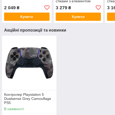
стіками з елементом
стік
Холла
Хол
2 049
3 279
3 1
₴
₴
Купити
Купити
Акційні пропозиції та новинки
Контролер Playstation 5
Dualsense Grey Camouflage
PS5
В наявності