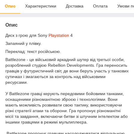
Опис
Характеристики
Доставка
Оплата
Умови п
Опис
Диск з грою для Sony
Playstation
4
Запаяний у плівку.
Переклад: текст російською.
Battlezone - це військовий аркадний шутер від третьої особи,
розроблений студією Rebellion Developments. Гра переносить
гравців у футуристичний світ, де вони беруть участь у танкових
сутичках і змагаються за контроль над військовими
ресурсами.
У Battlezone гравці керують передовими бойовими танками,
оснащеними різноманітною зброєю і технологіями. Вони
мають можливість розвивати свою тактику, використовуючи
різні стратегії атаки та оборони. Гра пропонує різноманітні
місії та завдання, включаючи битви зі штучним інтелектом або
іншими гравцями в режимі мультиплеєра.
Battlezone пропонує гравцям насолоджуватися віртуальною