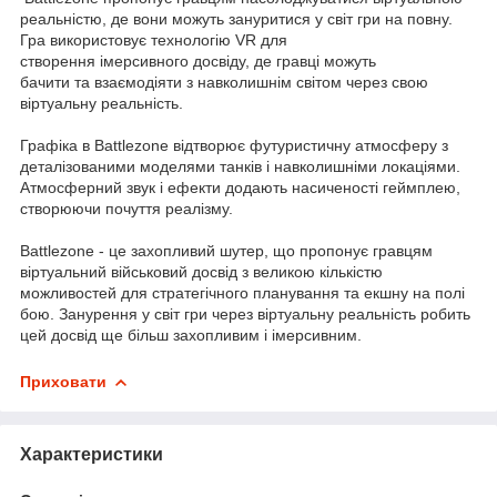
реальністю, де вони можуть зануритися у світ гри на повну.
Гра використовує технологію VR для
створення імерсивного досвіду, де гравці можуть
бачити та взаємодіяти з навколишнім світом через свою
віртуальну реальність.
Графіка в Battlezone відтворює футуристичну атмосферу з
деталізованими моделями танків і навколишніми локаціями.
Атмосферний звук і ефекти додають насиченості геймплею,
створюючи почуття реалізму.
Battlezone - це захопливий шутер, що пропонує гравцям
віртуальний військовий досвід з великою кількістю
можливостей для стратегічного планування та екшну на полі
бою. Занурення у світ гри через віртуальну реальність робить
цей досвід ще більш захопливим і імерсивним.
Приховати
Характеристики