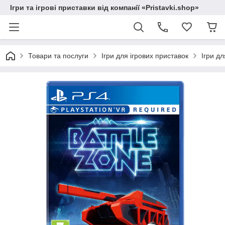
Ігри та ігрові приставки від компанії «Pristavki.shop»
Товари та послуги
Ігри для ігрових приставок
Ігри дл