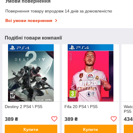
Умови повернення
Повернення товару впродовж 14 днів за домовленістю
Всі умови повернення
Подібні товари компанії
Destiny 2 PS4 \ PS5
Fifa 20 PS4 \ PS5
Watc
PS5
389
389
434
₴
₴
Купити
Купити