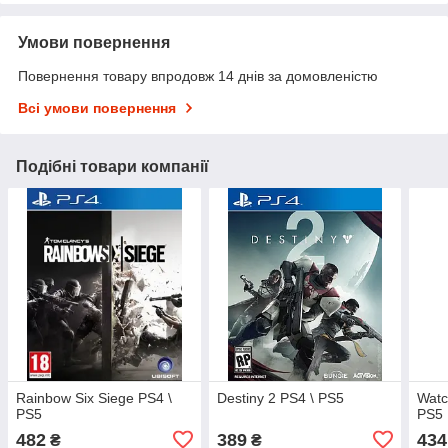
Умови повернення
Повернення товару впродовж 14 днів за домовленістю
Всі умови повернення
Подібні товари компанії
Rainbow Six Siege PS4 \
Destiny 2 PS4 \ PS5
Watc
PS5
PS5
482
389
434
₴
₴