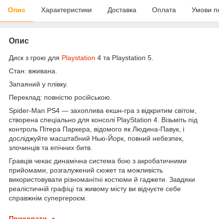
Опис
Характеристики
Доставка
Оплата
Умови п
Опис
Диск з грою для
Playstation
4 та Playstation 5.
Стан: вживана.
Запаяний у плівку.
Переклад: повністю російською.
Spider-Man PS4 — захоплива екшн-гра з відкритим світом,
створена спеціально для консолі PlayStation 4. Візьміть під
контроль Пітера Паркера, відомого як Людина-Павук, і
досліджуйте масштабний Нью-Йорк, повний небезпек,
злочинців та епічних битв.
Гравців чекає динамічна система бою з акробатичними
прийомами, розгалужений сюжет та можливість
використовувати різноманітні костюми й гаджети. Завдяки
реалістичній графіці та живому місту ви відчуєте себе
справжнім супергероєм.
Приховати